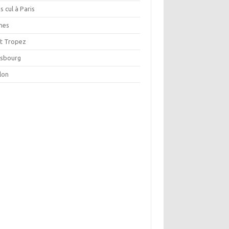
s cul à Paris
nes
nt Tropez
asbourg
lon