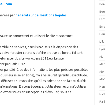
ail.com
Bor
Bou
nérées par
générateur de mentions legales
Esco
Evr
Lieu
rnaute se connectant et utilisant le site susnommé :
Lille
ble de services, dans l’état, mis à la disposition des
Lyo
ers doivent rester courtois et faire preuve de bonne foi tant
Mars
 webmaster du site www.paris2012.eu. Le site
ent par Paris2012.
Met
www.paris2012.eu des informations les plus précises possibles
Mon
is leur mise en ligne), mais ne saurait garantir l’exactitude,
Mon
diffusées sur son site, qu’elles soient de son fait ou du fait
informations. En conséquence, l’utilisateur reconnaît utiliser
Nan
non exhaustives et susceptibles d’évoluer) sous sa
Nic
Pari