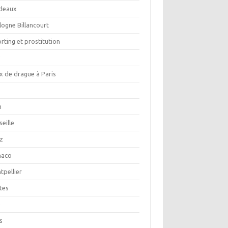
deaux
logne Billancourt
rting et prostitution
y
x de drague à Paris
n
eille
z
aco
tpellier
tes
e
s