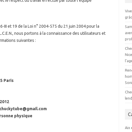
 le respect du travail effectué par toute l’équipe
Viv
grâc
-III et 19 de la Loi n° 2004-575 du 21 juin 2004 pour la
Sam
ave
C.E.N., nous portons à la connaissance des utilisateurs et
pro
rmations suivantes :
Che
Nice
l’ag
Renc
hom
5 Paris
Son
Che
len
s2012
chuckytube@gmail.com
C
rsonne physique
Aix